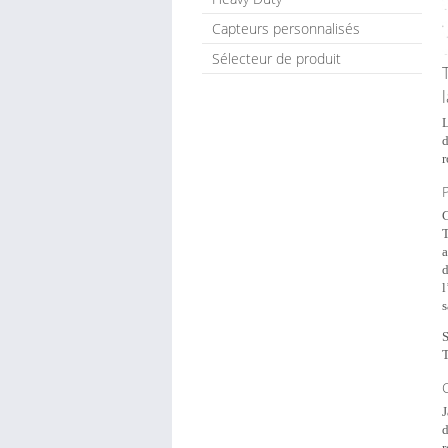
Capteurs personnalisés
Sélecteur de produit
L
d
r
P
C
T
a
d
l
s
S
T
J
d
r