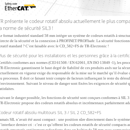
TR présente le codeur rotatif absolu actuellement le plus comp
la norme de sécurité SIL3 !
e format industriel standard 58 mm intègre un système de codeurs rotatifs à structu
irecte de la sécurité et la connexion à PROFINET/PROFIsafe. La sécurité fonctionn
otatif standard ? C’est faisable avec le CD_582+FS de TR-Electronic !
lus de sécurité pour les installations et les personnes grâce à la certific
ertifiés conformes aux normes (CEI 61508 / EN 62061, EN ISO 13849 -1), les proce
R-Electronic garantissent le haut degré de fiabilité de ces produits axés sur la sécu
ctuellement en vigueur exige du responsable de la mise sur le marché qu’il évalue d
u processus. Il doit ce faisant tenir compte de facteurs influençant le reste du dérou
’environnement. Suivant le niveau de danger sont fixées les exigences de sécurité 
atisfaites.
uivant le danger possible, les fonctions de sécurité sont conçues conformes à SIL 
R-Electronic propose des codeurs rotatifs absolus et incrémentaux parfaitement ad
Codeur rotatif absolu multitours SIL 3 / SIL 2 CD_582+FS
amais SIL n’avait été aussi compact : une position sûre directement dans le systèm
’interface dernier cri : c’est ce qu’offrent les codeurs rotatifs de sécurité compac
otatifs structurés entièrement redondants dans un boîtier de 58 mm avec comparaison