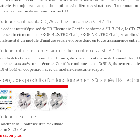
atterie. Et toujours en adaptation optimale à différentes situations d’incorporation. 
lus une question de volume constructif !
Codeur rotatif absolu CD_75 certifié conforme à SIL3 / PLe
e codeur rotatif éprouvé de TR-Electronic Certifié conforme à SIL 3 /PLe, le CD_75 
itesse directement dans PROFIBUS/PROFIsafe, PROFINET/PROFIsafe, Powerlink/
otalement d’un module d’analyse séparé et opère donc en toute transparence entre 
Codeurs rotatifs incrémentaux certifiés conformes à SIL 3 / PLe
our la détection sûre du nombre de tours, du sens de rotation ou de l’immobilité, T
ncrémentaux axés sur la sécurité. Certifiés conformes jusqu’à SIL3, ils permettent
DI et SSM en coopération avec un module de sécurité adapté.
Aperçu des produits d’un fonctionnement sûr signés TR-Electron
Codeur de sécurité
odeur absolu pour sécurité maximale
elon SIL3 / PLe
n savoir plus