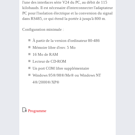
l'une des interfaces série V24 du PC, au débit de 115
kilobauds. Il est nécessaire d'interconnecter l'adaptateur
PC pour l'isolation électrique et la conversion du signal
dans RS485, ce qui étend la portée à jusqu'à 800 m.
Configuration minimale :
À partir de la version d'ordinateur 80-486
Mémoire libre d'env. 5 Mo
16 Mo de RAM
Lecteur de CD-ROM
Un port COM libre supplémentaire
Windows 95®/98®/Me® ou Windows NT
4®/2000®/XP®
Programme