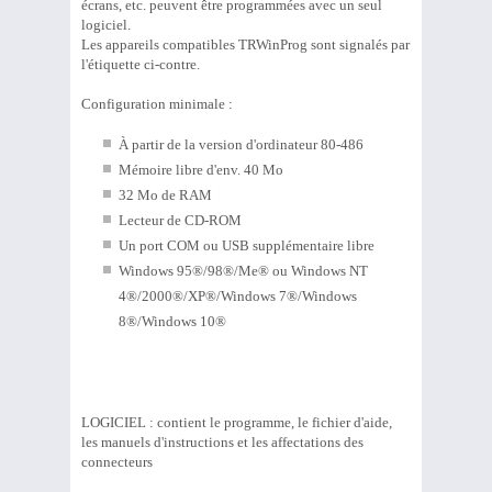
écrans, etc. peuvent être programmées avec un seul
logiciel.
Les appareils compatibles TRWinProg sont signalés par
l'étiquette ci-contre.
Configuration minimale :
À partir de la version d'ordinateur 80-486
Mémoire libre d'env. 40 Mo
32 Mo de RAM
Lecteur de CD-ROM
Un port COM ou USB supplémentaire libre
Windows 95®/98®/Me® ou Windows NT
4®/2000®/XP®/Windows 7®/Windows
8®/Windows 10®
LOGICIEL : contient le programme, le fichier d'aide,
les manuels d'instructions et les affectations des
connecteurs